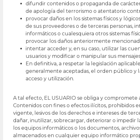
difundir contenidos o propaganda de carácter 
de apología del terrorismo o atentatorio con
provocar daños en los sistemas físicos y lógicos
de sus proveedores o de terceras personas, int
informáticos o cualesquiera otros sistemas fís
provocar los daños anteriormente mencionad
intentar acceder y, en su caso, utilizar las cu
usuarios y modificar o manipular sus mensajes
En definitiva, a respetar la legislación aplica
generalmente aceptadas, el orden público y l
acceso y utilización.
A tal efecto, EL USUARIO se obliga y compromete a
Contenidos con fines o efectos ilícitos, prohibidos en
vigente, lesivos de los derechos e intereses de te
dañar, inutilizar, sobrecargar, deteriorar o impedir 
los equipos informáticos o los documentos, archivo
almacenados en cualquier equipo informático prop