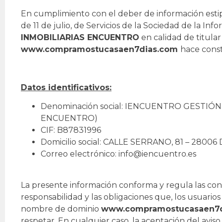
En cumplimiento con el deber de información estip
de 11 de julio, de Servicios de la Sociedad de la In
INMOBILIARIAS ENCUENTRO
en calidad de titular
www.compramostucasaen7dias.com
hace const
Datos identificativos:
Denominación social: IENCUENTRO GESTIÓN, 
ENCUENTRO)
CIF: B87831996
Domicilio social: CALLE SERRANO, 81 – 2800
Correo electrónico: info@iencuentro.es
La presente información conforma y regula las cond
responsabilidad y las obligaciones que, los usuario
nombre de dominio
www.compramostucasaen7d
respetar. En cualquier caso, la aceptación del avis