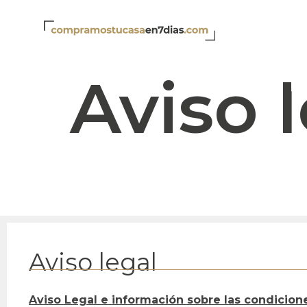
Aviso l
Aviso 
Aviso legal
Aviso Legal e información sobre las condicion