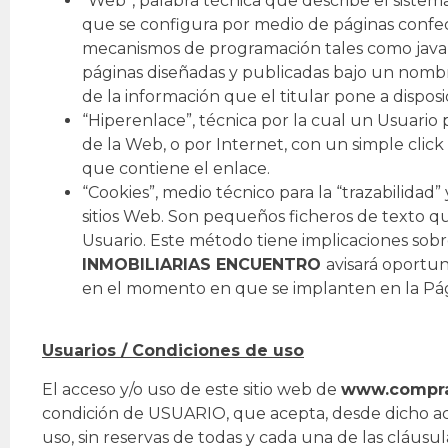
“Web”, palabra técnica que describe el sistema
que se configura por medio de páginas confec
mecanismos de programación tales como java, j
páginas diseñadas y publicadas bajo un nombr
de la información que el titular pone a disposi
“Hiperenlace”, técnica por la cual un Usuari
de la Web, o por Internet, con un simple click 
que contiene el enlace.
“Cookies”, medio técnico para la “trazabilidad
sitios Web. Son pequeños ficheros de texto q
Usuario. Este método tiene implicaciones sobre
INMOBILIARIAS ENCUENTRO
avisará oportu
en el momento en que se implanten en la Pág
Usuarios / Condiciones de uso
El acceso y/o uso de este sitio web de
www.compra
condición de USUARIO, que acepta, desde dicho acc
uso, sin reservas de todas y cada una de las cláusu