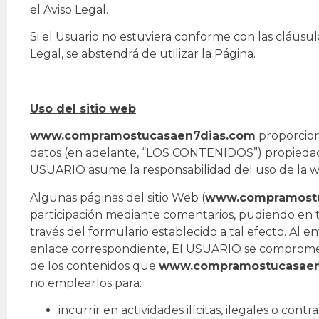
el Aviso Legal.
Si el Usuario no estuviera conforme con las cláusul
Legal, se abstendrá de utilizar la Página.
Uso del sitio web
www.compramostucasaen7dias.com
proporciona
datos (en adelante, “LOS CONTENIDOS”) propied
USUARIO asume la responsabilidad del uso de la w
Algunas páginas del sitio Web (
www.compramostu
participación mediante comentarios, pudiendo en ta
través del formulario establecido a tal efecto. Al en
enlace correspondiente, El USUARIO se comprome
de los contenidos que
www.compramostucasaen
no emplearlos para:
incurrir en actividades ilícitas, ilegales o contr