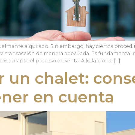
ctualmente alquilado. Sin embargo, hay ciertos proced
ta transacción de manera adecuada. Es fundamental not
os durante el proceso de venta. A lo largo de […]
un chalet: conse
ener en cuenta