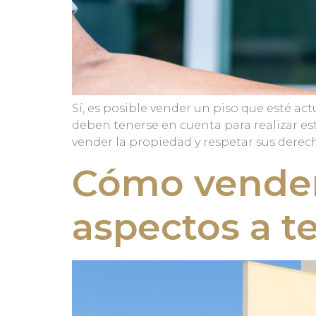
Sí, es posible vender un piso que esté a
deben tenerse en cuenta para realizar es
vender la propiedad y respetar sus derech
Cómo vender 
aspectos a t