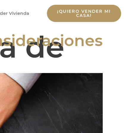
¡QUIERO VENDER MI
der Vivienda
CASA!
a de
nsideraciones