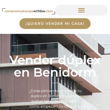
¡QUIERO VENDER MI CASA!
Vender dúplex
en Benidorm
¿Estás pensando en vender tu
dúplex en Benidorm, pero te
asaltan las dudas y no sabes
cómo empezar? Es normal: la