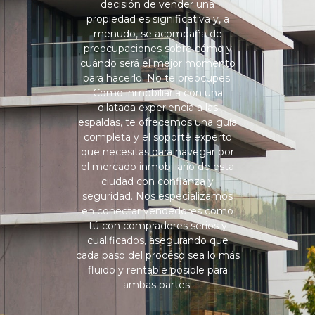
decisión de vender una
propiedad es significativa y, a
menudo, se acompaña de
preocupaciones sobre cómo y
cuándo será el mejor momento
para hacerlo. No te preocupes.
Como inmobiliaria con una
dilatada experiencia a las
espaldas, te ofrecemos una guía
completa y el soporte experto
que necesitas para navegar por
el mercado inmobiliario de esta
ciudad con confianza y
seguridad. Nos especializamos
en conectar vendedores como
tú con compradores serios y
cualificados, asegurando que
cada paso del proceso sea lo más
fluido y rentable posible para
ambas partes.